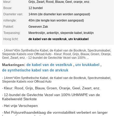
kleur:
Grijs, Zwart, Rood, Blauw, Geel, oranje, enz.
Bouw:
12 bundel
Diameter van:
14mm (de diameter kan worden aangepast)
rollengte:
40m (de lengte kan worden aangepast)
Pakket:
Geweven Zak
Toepassing:
Meertroslijn, ankerlijn, slepende kabel, kruklijn
de kabel van de vezelkruk
utv krukkabel
Hoog licht:
,
- 14mm*40m Synthetische Kabel, de Kabel van de Bootkruk, Spectrumskabel,
Slepende Kabels voor Offroad Auto - Kleur: Rood, Grijs, Blauw, Groen, Oranje,
Geel, Zwart, enz. - 12-bundel de Gevlechte Vezel van 100% ...
de kabel van de vezelkruk
utv krukkabel
Markeringen:
,
,
de synthetische kabel van de atvkruk
-
14mm*40m Synthetische Kabel, de Kabel van de Bootkruk, Spectrumskabel,
Slepende Kabels voor Offroad Auto
Kleur: Rood, Grijs, Blauw, Groen, Oranje, Geel, Zwart, enz.
-
12-bundel de Gevlechte Vezel van 100% UHMWPE van de
-
Kabelwereld Sterkste
Het vrije Verschepen
-
Met Polyurethaandeklaag die vormstabiliteit verbetert en langer
-