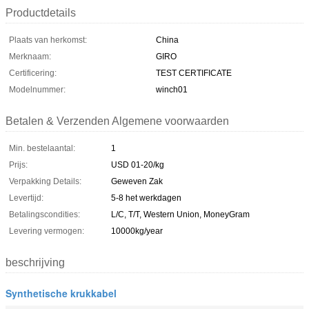
Productdetails
Plaats van herkomst:
China
Merknaam:
GIRO
Certificering:
TEST CERTIFICATE
Modelnummer:
winch01
Betalen & Verzenden Algemene voorwaarden
Min. bestelaantal:
1
Prijs:
USD 01-20/kg
Verpakking Details:
Geweven Zak
Levertijd:
5-8 het werkdagen
Betalingscondities:
L/C, T/T, Western Union, MoneyGram
Levering vermogen:
10000kg/year
beschrijving
Synthetische krukkabel